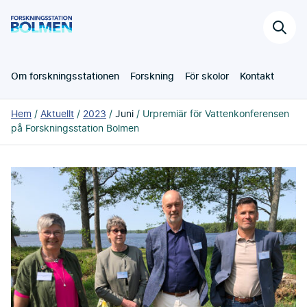
Hoppa
Forskningsstation
till
Sök
Bolmen
huvudinnehållet
på
webb
Om forskningsstationen
Forskning
För skolor
Kontakt
Du
Hem
Aktuellt
2023
Juni
Urpremiär för Vattenkonferensen
är
på Forskningsstation Bolmen
här: