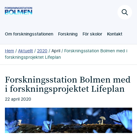
Hoppa
Forskningsstation
till
Sök
Bolmen
huvudinnehållet
på
webb
Om forskningsstationen
Forskning
För skolor
Kontakt
Du
Hem
Aktuellt
2020
April
Forskningsstation Bolmen med i
är
forskningsprojektet Lifeplan
här:
Forskningsstation Bolmen med
i forskningsprojektet Lifeplan
22 april 2020