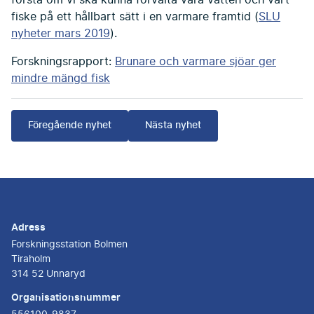
förstå om vi ska kunna förvalta våra vatten och vårt
fiske på ett hållbart sätt i en varmare framtid (
SLU
nyheter mars 2019
).
Forskningsrapport:
Brunare och varmare sjöar ger
mindre mängd fisk
Föregående nyhet
Nästa nyhet
Adress
Forskningsstation Bolmen
Tiraholm
314 52 Unnaryd
Organisationsnummer