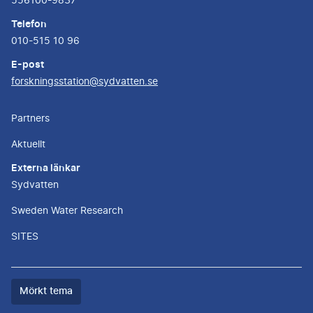
556100-9837
Telefon
010-515 10 96
E-post
forskningsstation@sydvatten.se
Partners
Aktuellt
Externa länkar
Sydvatten
Sweden Water Research
SITES
Färgtemat
Mörkt tema
är