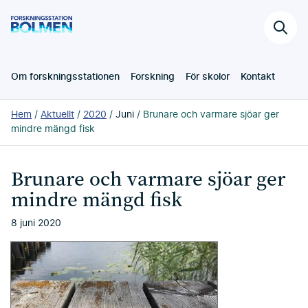
Hoppa
Forskningsstation
till
Sök
Bolmen
huvudinnehållet
på
webb
Om forskningsstationen
Forskning
För skolor
Kontakt
Du
Hem
Aktuellt
2020
Juni
Brunare och varmare sjöar ger
är
mindre mängd fisk
här:
Brunare och varmare sjöar ger
mindre mängd fisk
8 juni 2020