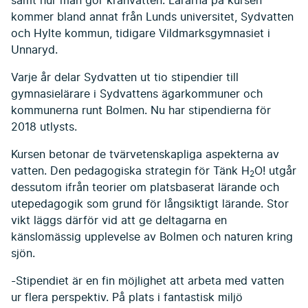
samt hur man gör kranvatten. Lärarna på kursen
kommer bland annat från Lunds universitet, Sydvatten
och Hylte kommun, tidigare Vildmarksgymnasiet i
Unnaryd.
Varje år delar Sydvatten ut tio stipendier till
gymnasielärare i Sydvattens ägarkommuner och
kommunerna runt Bolmen. Nu har stipendierna för
2018 utlysts.
Kursen betonar de tvärvetenskapliga aspekterna av
vatten. Den pedagogiska strategin för Tänk H
O! utgår
2
dessutom ifrån teorier om platsbaserat lärande och
utepedagogik som grund för långsiktigt lärande. Stor
vikt läggs därför vid att ge deltagarna en
känslomässig upplevelse av Bolmen och naturen kring
sjön.
-Stipendiet är en fin möjlighet att arbeta med vatten
ur flera perspektiv. På plats i fantastisk miljö