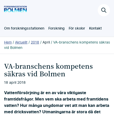
Hoppa
Forskningsstation
till
Sök
Bolmen
huvudinnehållet
på
webb
Om forskningsstationen
Forskning
För skolor
Kontakt
Du
Hem
Aktuellt
2018
April
VA-branschens kompetens säkras
är
vid Bolmen
här:
VA-branschens kompetens
säkras vid Bolmen
18 april 2018
Vattenförsörjning är en av våra viktigaste
framtidsfrågor. Men vem ska arbeta med framtidens
vatten? Hur många ungdomar vet att man kan arbeta
med dricksvatten? Utmaningarna är stora då det