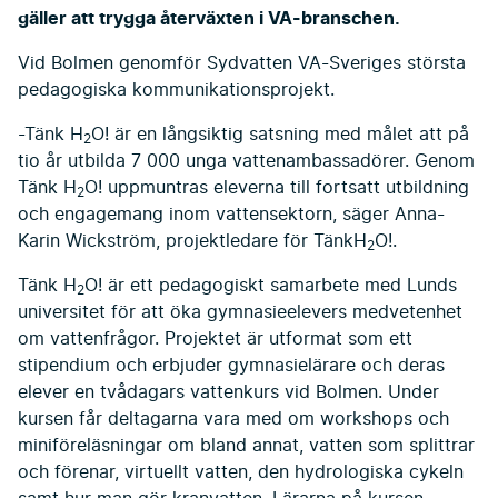
gäller att trygga återväxten i VA-branschen.
Vid Bolmen genomför Sydvatten VA-Sveriges största
pedagogiska kommunikationsprojekt.
-Tänk H
O! är en långsiktig satsning med målet att på
2
tio år utbilda 7 000 unga vattenambassadörer. Genom
Tänk H
O! uppmuntras eleverna till fortsatt utbildning
2
och engagemang inom vattensektorn, säger Anna-
Karin Wickström, projektledare för TänkH
O!.
2
Tänk H
O! är ett pedagogiskt samarbete med Lunds
2
universitet för att öka gymnasieelevers medvetenhet
om vattenfrågor. Projektet är utformat som ett
stipendium och erbjuder gymnasielärare och deras
elever en tvådagars vattenkurs vid Bolmen. Under
kursen får deltagarna vara med om workshops och
miniföreläsningar om bland annat, vatten som splittrar
och förenar, virtuellt vatten, den hydrologiska cykeln