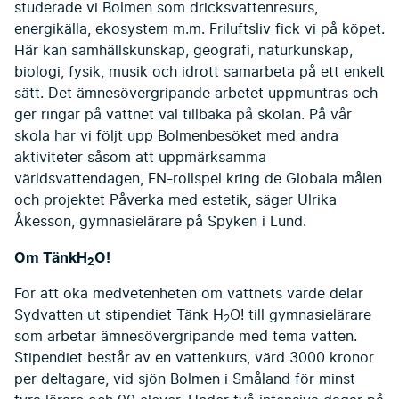
studerade vi Bolmen som dricksvattenresurs,
energikälla, ekosystem m.m. Friluftsliv fick vi på köpet.
Här kan samhällskunskap, geografi, naturkunskap,
biologi, fysik, musik och idrott samarbeta på ett enkelt
sätt. Det ämnesövergripande arbetet uppmuntras och
ger ringar på vattnet väl tillbaka på skolan. På vår
skola har vi följt upp Bolmenbesöket med andra
aktiviteter såsom att uppmärksamma
världsvattendagen, FN-rollspel kring de Globala målen
och projektet Påverka med estetik, säger Ulrika
Åkesson, gymnasielärare på Spyken i Lund.
Om TänkH
O!
2
För att öka medvetenheten om vattnets värde delar
Sydvatten ut stipendiet Tänk H
O! till gymnasielärare
2
som arbetar ämnesövergripande med tema vatten.
Stipendiet består av en vattenkurs, värd 3000 kronor
per deltagare, vid sjön Bolmen i Småland för minst