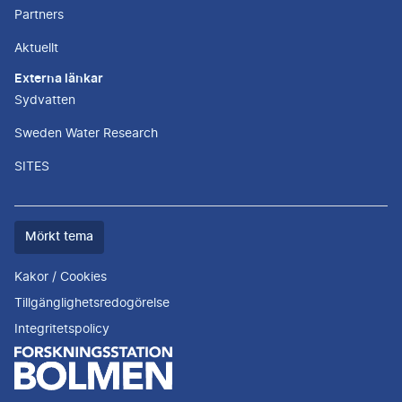
Partners
Aktuellt
Externa länkar
Sydvatten
Sweden Water Research
SITES
Färgtemat
Mörkt tema
är
nu
Kakor / Cookies
""
Tillgänglighetsredogörelse
Integritetspolicy