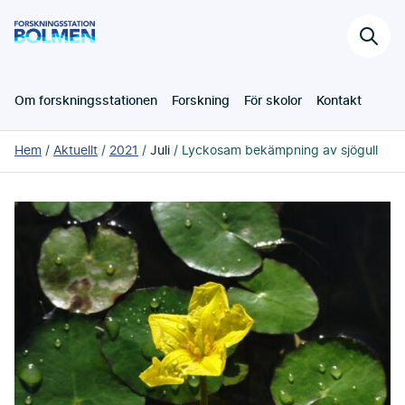
Hoppa
Forskningsstation
till
Sök
Bolmen
huvudinnehållet
på
webb
Om forskningsstationen
Forskning
För skolor
Kontakt
Du
Hem
Aktuellt
2021
Juli
Lyckosam bekämpning av sjögull
är
här: