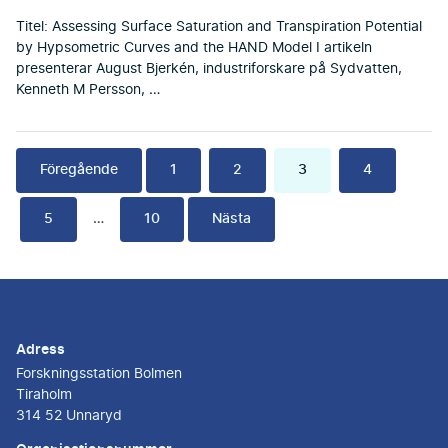
Titel: Assessing Surface Saturation and Transpiration Potential
by Hypsometric Curves and the HAND Model I artikeln
presenterar August Bjerkén, industriforskare på Sydvatten,
Kenneth M Persson, …
Föregående
1
2
3
4
5
…
10
Nästa
Adress
Forskningsstation Bolmen
Tiraholm
314 52 Unnaryd