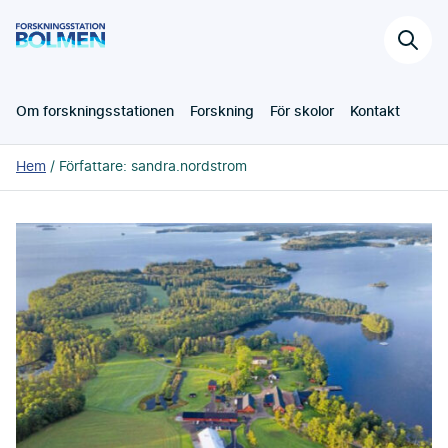
Hoppa
Forskningsstation
till
Sök
Bolmen
huvudinnehållet
på
webb
Om forskningsstationen
Forskning
För skolor
Kontakt
Du
Hem
Författare:
sandra.nordstrom
är
här: