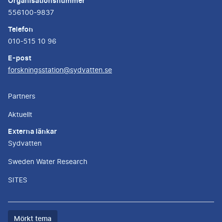
Organisationsnummer
556100-9837
Telefon
010-515 10 96
E-post
forskningsstation@sydvatten.se
Partners
Aktuellt
Externa länkar
Sydvatten
Sweden Water Research
SITES
Färgtemat
Mörkt tema